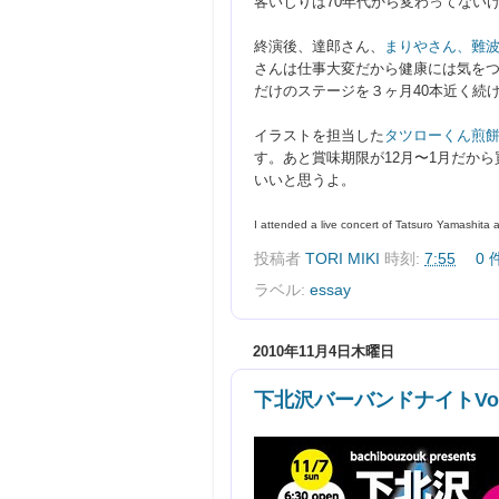
客いじりは70年代から変わってない
終演後、達郎さん、
まりやさん
、難
さんは仕事大変だから健康には気をつ
だけのステージを３ヶ月40本近く続
イラストを担当した
タツローくん煎
す。あと賞味期限が12月〜1月だか
いいと思うよ。
I attended a live concert
 of Tatsuro 
Yamashita 
投稿者
TORI MIKI
時刻:
7:55
0
ラベル:
essay
2010年11月4日木曜日
下北沢バーバンドナイトVol