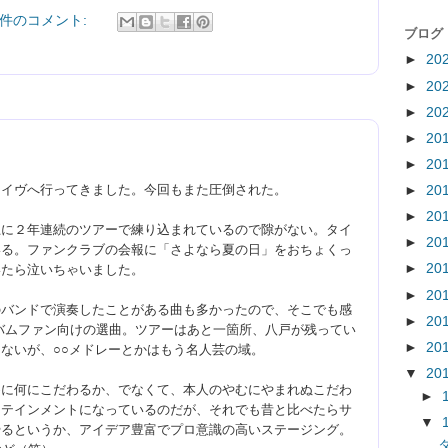
 件のコメント:
ブログ
►
20
►
20
►
20
►
20
►
20
ライヴへ行ってきました。今回もまた圧倒された。
►
20
►
20
上に２年連続のツアーで練り込まれているので隙がない。タイ
►
20
いる。ファンクラブの会報に「さよなら夏の日」をおちょくっ
►
20
いたら泣いちゃいました。
►
20
のバンドで演奏したことがある曲も多かったので、そこでも感
►
20
バムファン向けの選曲。
ツアーはあと一箇所、八戸が残ってい
►
20
ないが、○○メドレーとかはもう名人芸の域。
▼
20
めに何にこだわるか、でなくて、本人のやむにやまれぬこだわ
►
タテインメントになっているのだが、それでも昔と比べたらサ
▼
やるというか、アイデア豊富でプロ意識の高いステージング。