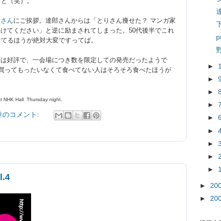
けど（笑）。
達
波さん
にご挨拶。達郎さんからは「とりさん痩せた？ マンガ家
けてください」と逆に励まされてしまった。50代後半でこれ
p
けてるほうが絶対大変ですってば。
餅
は好評で、一会場につき数を限定しての発売だったようで
►
ら買ってもったいなくて食べてない人はそろそろ食べたほうが
►
►
at NHK
 Hall 
 Thursday night.
►
 件のコメント:
►
►
►
►
►
.4
►
20
►
20