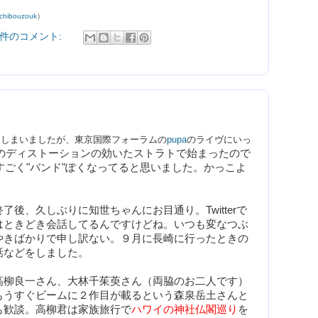
chibouzo
uk
）
 件のコメント:
てしまいましたが、東京国際フォーラムの
pupa
のライヴにいっ
のディストーションの効いたストラトで始まったので
てすごく"バンド"ぽくなってると思いました。かっこよ
終了後、久しぶりに知世ちゃんにお目通り。Twitterで
はときどき会話してるんですけどね。いつも変なつぶ
やきばかりで申し訳ない。９月に長崎に行ったときの
話などをしました。
高柳良一さん、大林千茱萸さん（両脇のお二人です）
もうすぐビームに２作目が載るという森泉岳土さんと
も歓談。
高柳君は家族旅行で
ハワイの神社仏閣巡り
を