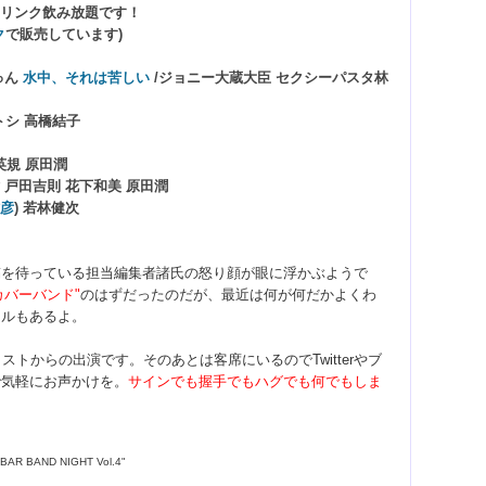
 ドリンク飲み放題です！
ク
で販売しています)
ゅん
水中、それは苦しい
/ジョニー大蔵大臣 セクシーパスタ林
上サトシ 高橋結子
ス英規 原田潤
 戸田吉則 花下和美 原田潤
彦
) 若林健次
稿を待っている担当編集者諸氏の怒り顔が眼に浮かぶようで
カバーバンド"
のはずだったのだが、最近は何が何だかよくわ
ナルもあるよ。
ストからの出演です。そのあとは客席にいるのでTwitterやブ
で気軽にお声かけを。
サインでも握手でもハグでも何でもしま
 BAR BAND NIGHT Vol.4"