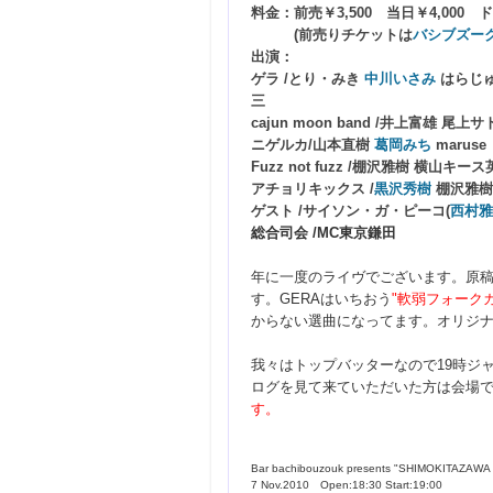
料金：前売￥3,500 当日￥4,000
(前売りチケットは
バシブズー
出演：
ゲラ /とり・みき
中川いさみ
はらじ
三
cajun moon band /井上富雄 尾
ニゲルカ/山本直樹
葛岡みち
maruse
Fuzz not fuzz /棚沢雅樹 横山キー
アチョリキックス /
黒沢秀樹
棚沢雅樹
ゲスト /サイソン・ガ・ピーコ(
西村雅
総合司会 /MC東京鎌田
年に一度のライヴでございます。原
す。GERAはいちおう
"軟弱フォーク
からない選曲になってます。オリジ
我々はトップバッターなので19時ジャ
ログを見て来ていただいた方は会場
す。
Bar bachibouzouk presents "SHIMOKITAZAWA
7 Nov.2010 Open:18:30 Start:19:00