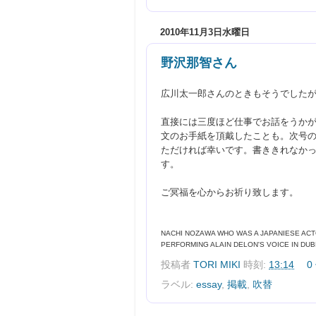
2010年11月3日水曜日
野沢那智さん
広川太一郎さんのときもそうでした
直接には
三度ほど仕事でお話をうか
文のお手紙を頂戴したことも。次号
ただければ幸いです。書ききれなか
す。
ご冥福を心からお祈り致します。
NACHI NOZAWA WHO WAS A JAPANIESE AC
PERFORMING ALAIN
DELON'S
VOICE IN DUB
投稿者
TORI MIKI
時刻:
13:14
0
ラベル:
essay
,
掲載
,
吹替