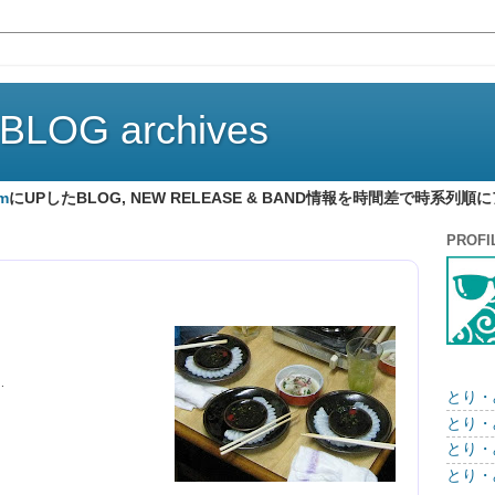
 BLOG archives
om
にUPしたBLOG, NEW RELEASE & BAND情報を時間差で時系
PROFI
.
とり・
とり・み
とり・み
とり・