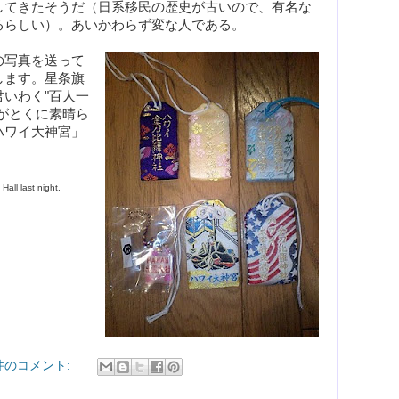
してきたそうだ（日系移民の歴史が古いので、有名な
るらしい）。あいかわらず変な人である。
の写真を送って
します。星条旗
いわく"百人一
がとくに素晴ら
ハワイ大神宮」
 Hall last night
. 
 件のコメント: