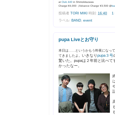
at
Club 440
in Shimokitazawa
Charge:¥4,000（Advance Charge ¥3,500 @
ba
投稿者
TORI MIKI
時刻:
16:40
1
ラベル:
BAND
,
event
pupa Liveとお守り
本日は……というかもう昨夜になっ
いきなり
pupa３号
てきましたよ。
驚いた。pupaは２年前と比べ
かったなー。