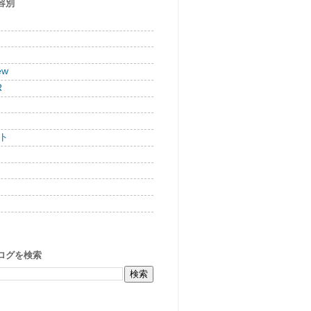
容別
ew
R
ト
ログを検索