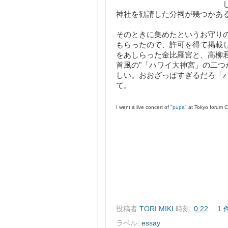
神社を勧請した分祠が幾つかあ
そのときに集めたというお守り
もらったので、許可を得て掲載
をあしらった金比羅宮と、高柳君
首風の"
「ハワイ大神宮」の二つ
しい。おおざっぱすぎるだろ
「
て。
I went a live concert
 of "
pupa
" at Tokyo forum C
投稿者
TORI MIKI
時刻:
0:22
1
ラベル:
essay