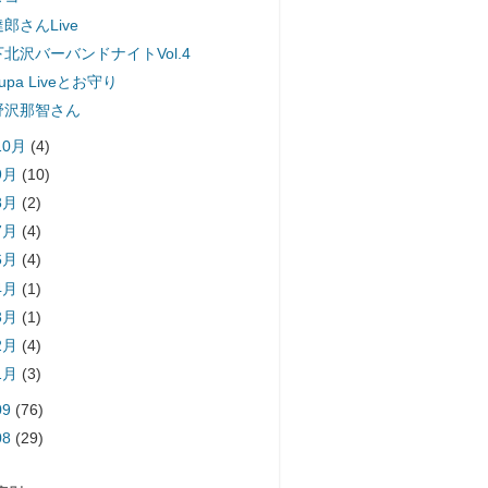
郎さんLive
下北沢バーバンドナイトVol.4
upa Liveとお守り
野沢那智さん
10月
(4)
9月
(10)
8月
(2)
7月
(4)
6月
(4)
4月
(1)
3月
(1)
2月
(4)
1月
(3)
09
(76)
08
(29)