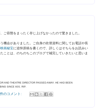
が、ご容態をまったく存じ上げなかったので驚きました。
がう機会がありました。ご自身の吹替資料に関してお電話や長
の
映画秘宝
に追悼原稿を書くので、
詳しくは
そちらをお読みい
ったことは、のちのちこのブログで補完していきたいと思いま
TOR AND THEATRE DIRECTOR
PASSED AWAY.
HE
HAD BEEN
BING SINCE 60S.
RIP.
 件のコメント: