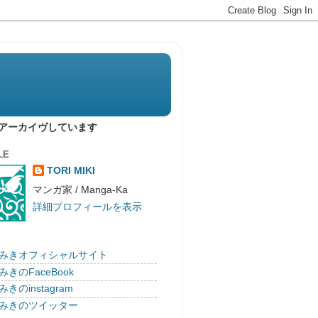
列順にアーカイヴしています
LE
TORI MIKI
マンガ家 / Manga-Ka
詳細プロフィールを表示
みきオフィシャルサイト
きのFaceBook
きのinstagram
みきのツイッター