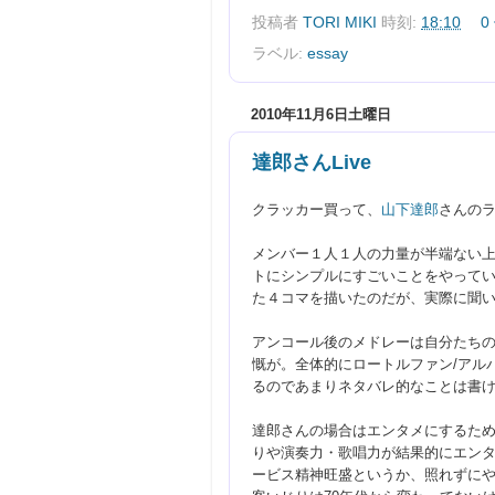
投稿者
TORI MIKI
時刻:
18:10
0
ラベル:
essay
2010年11月6日土曜日
達郎さんLive
クラッカー買って、
山下達郎
さんの
メンバー１人１人の力量が半端ない
トにシンプルにすごいことをやって
た４コマを描いたのだが、実際に聞
アンコール後のメドレーは自分たち
慨が。
全体的に
ロートルファン/アル
るのであまりネタバレ的なことは書け
達郎さんの場合はエンタメにするた
りや演奏力・歌唱力が結果的にエン
ービス精神旺盛というか、照れずに